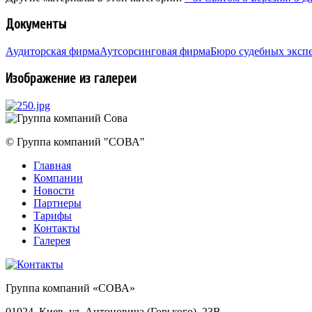
Документы
Аудиторская фирма
Аутсорсинговая фирма
Бюро судебных эксп
Изображение из галереи
© Группа компаний "СОВА"
Главная
Компании
Новости
Партнеры
Тарифы
Контакты
Галерея
Группа компаний «СОВА»
01024, Киев, ул. Антоновича (Горького), 23В