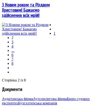
З Новим роком та Різдвом
Христовим! Бажаємо
здійснення всіх мрій!
1
2
3
4
...
6
7
8
Сторінка 2 із 8
Документи
Аудиторська фірма
Аутсорсінгова фірма
Бюро судових
експертиз
Бухгалтерська компанія