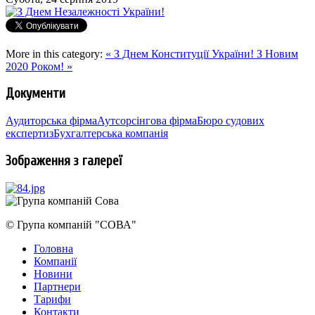
More in this category:
« З Днем Конституції України!
З Новим
2020 Роком! »
Документи
Аудиторська фірма
Аутсорсінгова фірма
Бюро судових
експертиз
Бухгалтерська компанія
Зображення з галереї
© Група компаній "СОВА"
Головна
Компанії
Новини
Партнери
Тарифи
Контакти