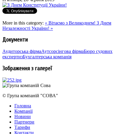
More in this category:
« Вітаємо з Великоднем!
З Днем
Незалежності України! »
Документи
Аудиторська фірма
Аутсорсінгова фірма
Бюро судових
експертиз
Бухгалтерська компанія
Зображення з галереї
© Група компаній "СОВА"
Головна
Компанії
Новини
Партнери
Тарифи
Контакти