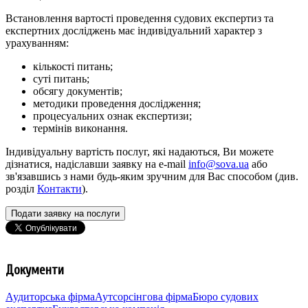
Встановлення вартості проведення судових експертиз та
експертних досліджень має індивідуальний характер з
урахуванням:
кількості питань;
суті питань;
обсягу документів;
методики проведення дослідження;
процесуальних ознак експертизи;
термінів виконання.
Індивідуальну вартість послуг, які надаються, Ви можете
дізнатися, надіславши заявку на e-mail
info@sova.ua
або
зв'язавшись з нами будь-яким зручним для Вас способом (див.
розділ
Контакти
).
Подати заявку на послуги
Документи
Аудиторська фірма
Аутсорсінгова фірма
Бюро судових