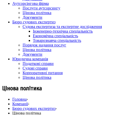
Аутсорсінгова фірма
Послуги аутсорсингу
Цінова політика
Документи
Бюро судових експертиз
Судова експертиза та експертне дослідження
Інженерно-технічна спеціальність
Економічна спеціальність
Товарознавча спеціальність
Порядок надання послуг
Цінова політика
Документи
Юридична компанія
Податкові справи
Судові справи
Корпоративні питання
Цінова політика
Цінова політика
Головна
›
Компанії
›
Бюро судових експертиз
›
Цінова політика