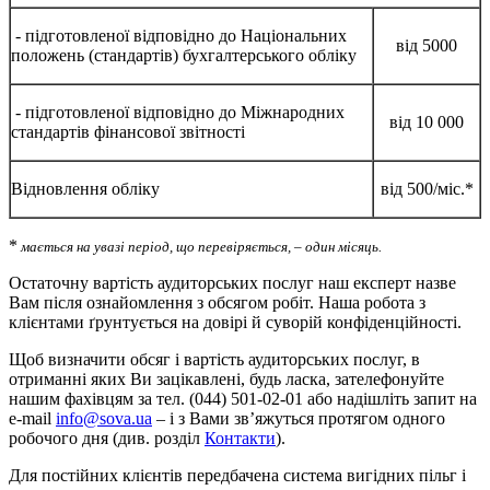
- підготовленої відповідно до Національних
від 5000
положень (стандартів) бухгалтерського обліку
- підготовленої відповідно до Міжнародних
від 10 000
стандартів фінансової звітності
Відновлення обліку
від 500/міс.*
*
мається на увазі період, що перевіряється, – один місяць.
Остаточну вартість аудиторських послуг наш експерт назве
Вам після ознайомлення з обсягом робіт. Наша робота з
клієнтами ґрунтується на довірі й суворій конфіденційності.
Щоб визначити обсяг і вартість аудиторських послуг, в
отриманні яких Ви зацікавлені, будь ласка, зателефонуйте
нашим фахівцям за тел. (044) 501-02-01 або надішліть запит на
e-mail
info@sova.ua
– і з Вами зв’яжуться протягом одного
робочого дня (див. розділ
Контакти
).
Для постійних клієнтів передбачена система вигідних пільг і