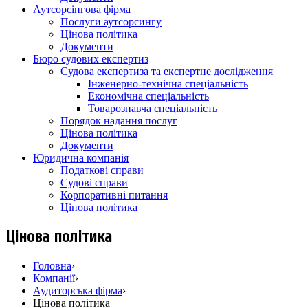
Аутсорсінгова фірма
Послуги аутсорсингу
Цінова політика
Документи
Бюро судових експертиз
Судова експертиза та експертне дослідження
Інженерно-технічна спеціальність
Економічна спеціальність
Товарознавча спеціальність
Порядок надання послуг
Цінова політика
Документи
Юридична компанія
Податкові справи
Судові справи
Корпоративні питання
Цінова політика
Цінова політика
Головна
›
Компанії
›
Аудиторська фірма
›
Цінова політика